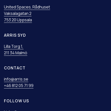
United Spaces, Rådhuset
Vaksalagatan 2
753 20 Uppsala
ARRIS SYD
Lilla Torg 1,
211 34 Malmö
CONTACT
info@arris.se
+46 812 05 71 99
FOLLOW US