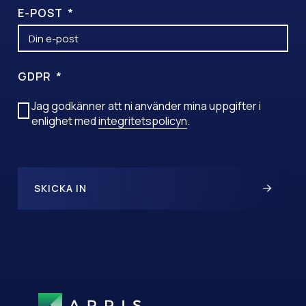
E-POST
GDPR
Jag godkänner att ni använder mina uppgifter i
enlighet med
integritetspolicyn
.
SKICKA IN
A
L
T
E
R
N