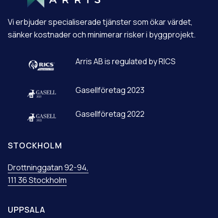
A
T
Vi erbjuder specialiserade tjänster som ökar värdet,
I
V
sänker kostnader och minimerar risker i byggprojekt.
E
:
Arris AB is regulated by RICS
Gasellföretag 2023
Gasellföretag 2022
STOCKHOLM
Drottninggatan 92-94,
111 36 Stockholm
UPPSALA