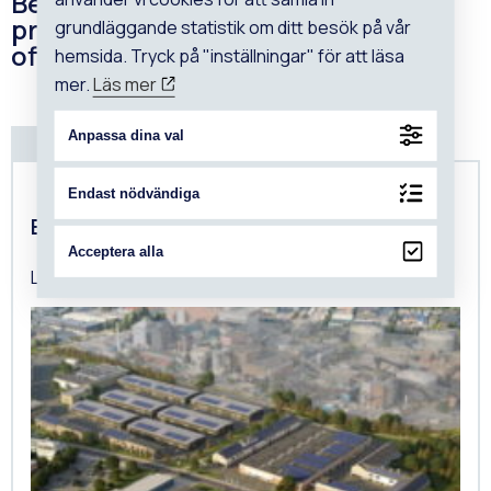
Beviset på vår expertis är lyckade
projekt för både privata och
grundläggande statistik om ditt besök på vår
offentliga kunder
hemsida. Tryck på "inställningar" för att läsa
mer.
Läs mer
Anpassa dina val
Endast nödvändiga
Boländerna
Acceptera alla
Logistik och industri