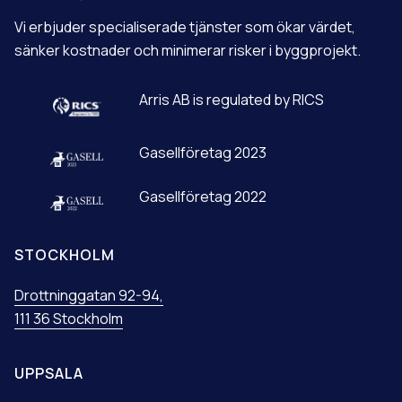
T
Vi erbjuder specialiserade tjänster som ökar värdet,
I
V
sänker kostnader och minimerar risker i byggprojekt.
E
:
Arris AB is regulated by RICS
Gasellföretag 2023
Gasellföretag 2022
STOCKHOLM
Drottninggatan 92-94,
111 36 Stockholm
UPPSALA