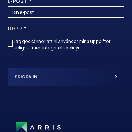
E-POST
GDPR
Jag godkänner att ni använder mina uppgifter i
enlighet med
integritetspolicyn
.
SKICKA IN
A
L
T
E
R
N
A