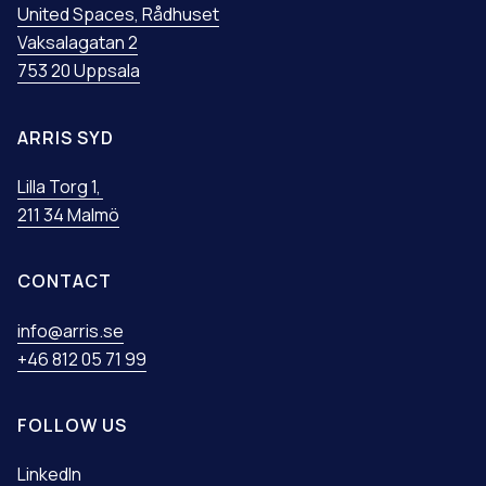
United Spaces, Rådhuset
Vaksalagatan 2
753 20 Uppsala
ARRIS SYD
Lilla Torg 1,
211 34 Malmö
CONTACT
info@arris.se
+46 812 05 71 99
FOLLOW US
LinkedIn