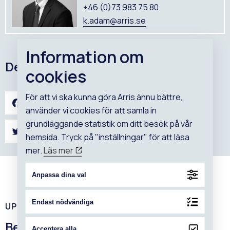
+46 (0)73 983 75 80
k.adam@arris.se
Information om
Dela projektet på sociala medier
cookies
För att vi ska kunna göra Arris ännu bättre,
FACEBOOK
LINKEDIN
använder vi cookies för att samla in
grundläggande statistik om ditt besök på vår
TWITTER
EMAIL
hemsida. Tryck på "inställningar" för att läsa
mer.
Läs mer
Anpassa dina val
Endast nödvändiga
UPPTÄCK VÅRA PROJEKT
Beviset på vår expertis är lyckade
Acceptera alla