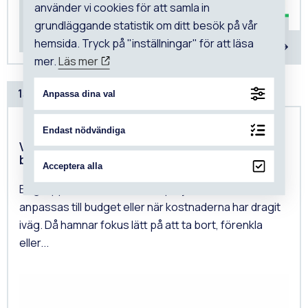
använder vi cookies för att samla in
grundläggande statistik om ditt besök på vår
hemsida. Tryck på "inställningar" för att läsa
mer.
Läs mer
15 JUNI, 2026
Anpassa dina val
Endast nödvändiga
Value Engineering handlar inte om att bygga
billigare.
Acceptera alla
Begreppet används ofta när projekt behöver
anpassas till budget eller när kostnaderna har dragit
iväg. Då hamnar fokus lätt på att ta bort, förenkla
eller...