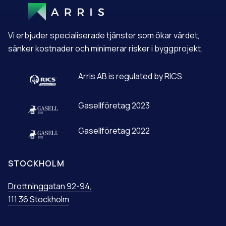
N
A
T
Vi erbjuder specialiserade tjänster som ökar värdet,
I
V
sänker kostnader och minimerar risker i byggprojekt.
E
:
Arris AB is regulated by RICS
Gasellföretag 2023
Gasellföretag 2022
STOCKHOLM
Drottninggatan 92-94,
111 36 Stockholm