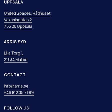
UPPSALA
United Spaces, Rådhuset
Vaksalagatan 2
753 20 Uppsala
ARRIS SYD
Lilla Torg 1,
211 34 Malmö
CONTACT
info@arris.se
+46 812 05 71 99
FOLLOW US