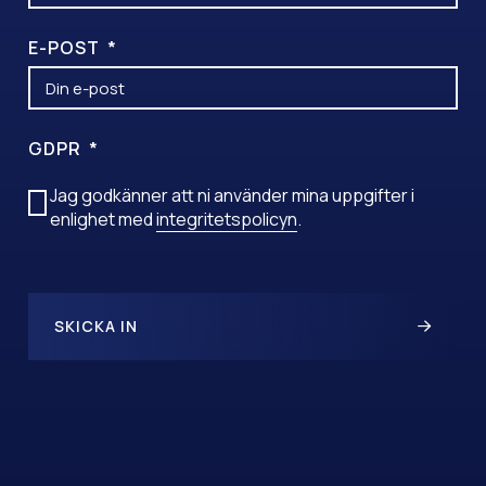
E-POST
GDPR
Jag godkänner att ni använder mina uppgifter i
enlighet med
integritetspolicyn
.
SKICKA IN
A
L
T
E
R