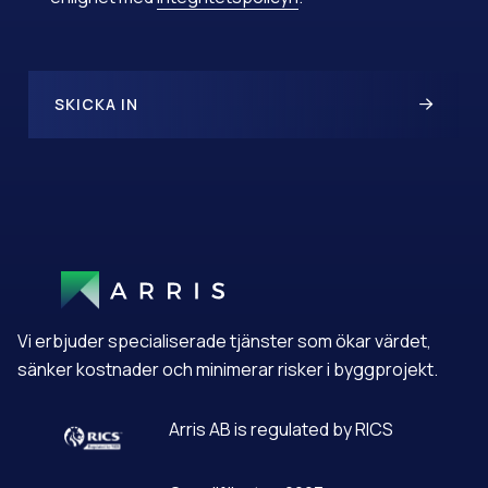
SKICKA IN
A
L
T
E
R
N
A
T
Vi erbjuder specialiserade tjänster som ökar värdet,
I
V
sänker kostnader och minimerar risker i byggprojekt.
E
:
Arris AB is regulated by RICS