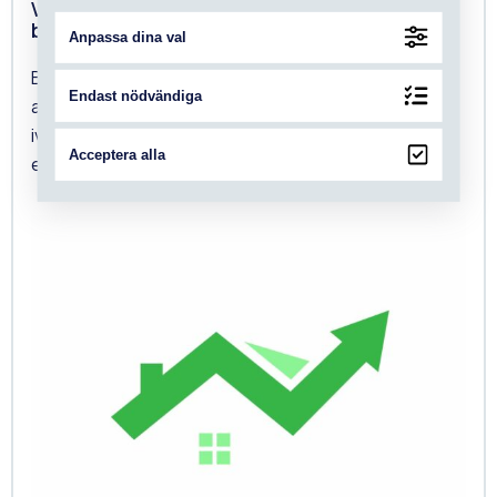
Value Engineering handlar inte om att bygga
billigare.
Anpassa dina val
Begreppet används ofta när projekt behöver
Endast nödvändiga
anpassas till budget eller när kostnaderna har dragit
iväg. Då hamnar fokus lätt på att ta bort, förenkla
Acceptera alla
eller...