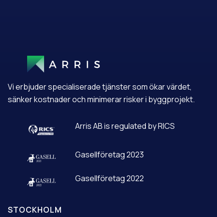
A
L
T
E
R
N
A
T
Vi erbjuder specialiserade tjänster som ökar värdet,
I
V
sänker kostnader och minimerar risker i byggprojekt.
E
:
Arris AB is regulated by RICS
Gasellföretag 2023
Gasellföretag 2022
STOCKHOLM