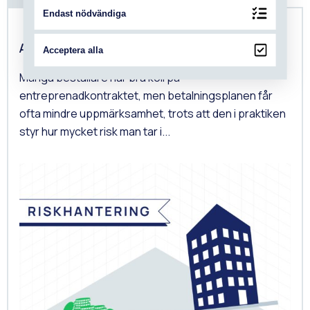
Endast nödvändiga
Agerar ni bank åt entreprenören?
Acceptera alla
Många beställare har bra koll på
entreprenadkontraktet, men betalningsplanen får
ofta mindre uppmärksamhet, trots att den i praktiken
styr hur mycket risk man tar i...