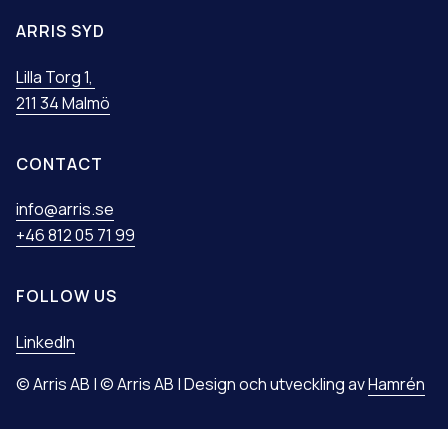
ARRIS SYD
Lilla Torg 1,
211 34 Malmö
CONTACT
info@arris.se
+46 812 05 71 99
FOLLOW US
LinkedIn
© Arris AB | © Arris AB | Design och utveckling av
Hamrén