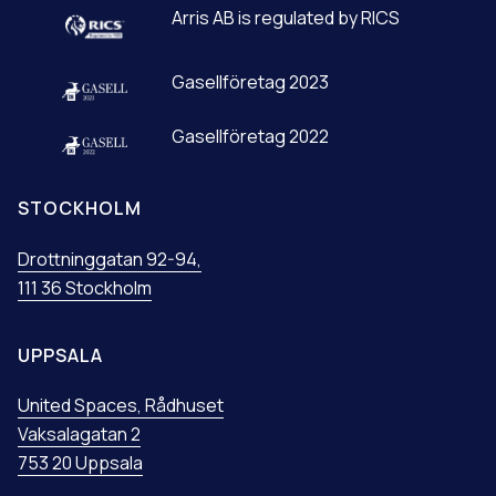
:
Arris AB is regulated by RICS
Gasellföretag 2023
Gasellföretag 2022
STOCKHOLM
Drottninggatan 92-94,
111 36 Stockholm
UPPSALA
United Spaces, Rådhuset
Vaksalagatan 2
753 20 Uppsala