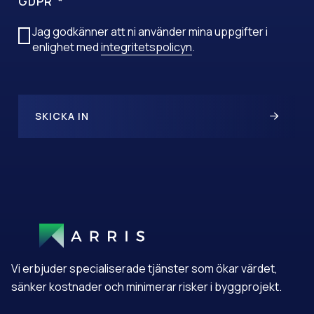
GDPR
Jag godkänner att ni använder mina uppgifter i
enlighet med
integritetspolicyn
.
SKICKA IN
A
L
T
E
R
N
A
T
Vi erbjuder specialiserade tjänster som ökar värdet,
I
V
sänker kostnader och minimerar risker i byggprojekt.
E