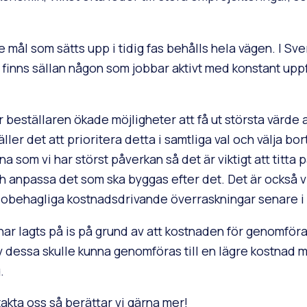
de mål som sätts upp i tidig fas behålls hela vägen. I Sve
finns sällan någon som jobbar aktivt med konstant uppf
r beställaren ökade möjligheter att få ut största värde 
ller det att prioritera detta i samtliga val och välja bort
a som vi har störst påverkan så det är viktigt att titta 
anpassa det som ska byggas efter det. Det är också vik
a obehagliga kostnadsdrivande överraskningar senare i 
 har lagts på is på grund av att kostnaden för genomfö
av dessa skulle kunna genomföras till en lägre kostnad
.
ntakta oss så berättar vi gärna mer!