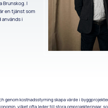
 Brunskog. I
r en tjänst som
d används i
ch genom kostnadsstyrning skapa värde i byggprojektens
onomin, vilket ofta leder till stora omprojekteringar, so