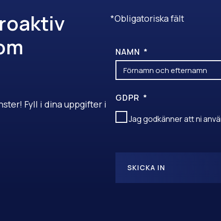
roaktiv
*Obligatoriska fält
nom
NAMN
GDPR
ter! Fyll i dina uppgifter i
Jag godkänner att ni anvä
SKICKA IN
A
L
T