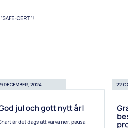
dé ”SAFE-CERT”!
19 DECEMBER, 2024
22 O
God jul och gott nytt år!
Gra
be
Snart är det dags att varva ner, pausa
pr