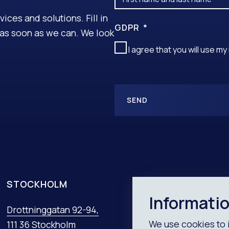
ces and solutions. Fill in
GDPR
u as soon as we can. We look
I agree that you will use m
SEND
A
L
T
E
R
N
STOCKHOLM
UPPSALA
A
Informati
T
Drottninggatan 92-94,
United Spaces
I
V
We use cookies to 
111 36 Stockholm
Rådhuset