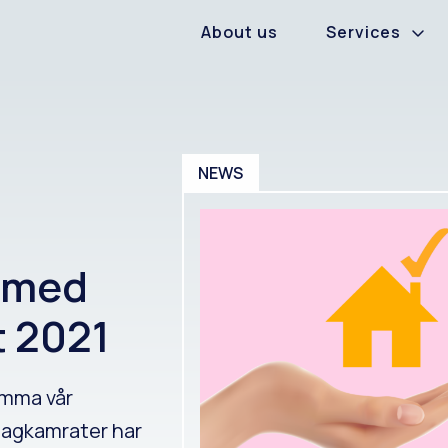
About us
Services
NEWS
r med
t 2021
amma vår
lagkamrater har