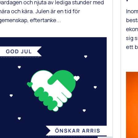
vardagen och njuta av lediga stunder med
nära och kära. Julen är en tid för
Inom
gemenskap, eftertanke...
best
ekon
sig s
ett 