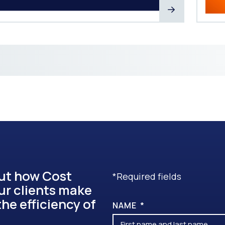
out how Cost
*Required fields
ur clients make
he efficiency of
NAME