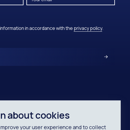
y information in accordance with the
privacy policy
.
ARRIS SOUTH
on about cookies
Lilla Torg 1,
improve your user experience and to collect
211 34 Malmö