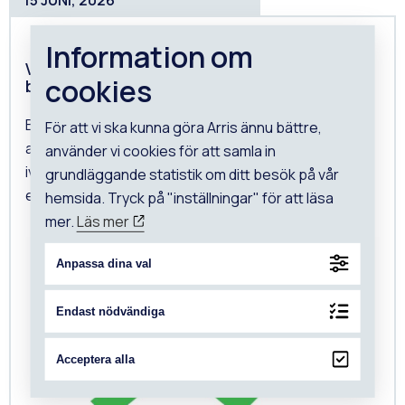
Information om
Value Engineering handlar inte om att bygga
cookies
billigare.
Begreppet används ofta när projekt behöver
För att vi ska kunna göra Arris ännu bättre,
anpassas till budget eller när kostnaderna har dragit
använder vi cookies för att samla in
iväg. Då hamnar fokus lätt på att ta bort, förenkla
grundläggande statistik om ditt besök på vår
eller...
hemsida. Tryck på "inställningar" för att läsa
mer.
Läs mer
Anpassa dina val
Endast nödvändiga
Acceptera alla