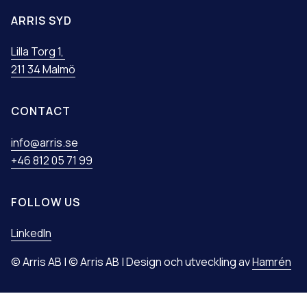
ARRIS SYD
Lilla Torg 1,
211 34 Malmö
CONTACT
info@arris.se
+46 812 05 71 99
FOLLOW US
LinkedIn
© Arris AB | © Arris AB | Design och utveckling av
Hamrén