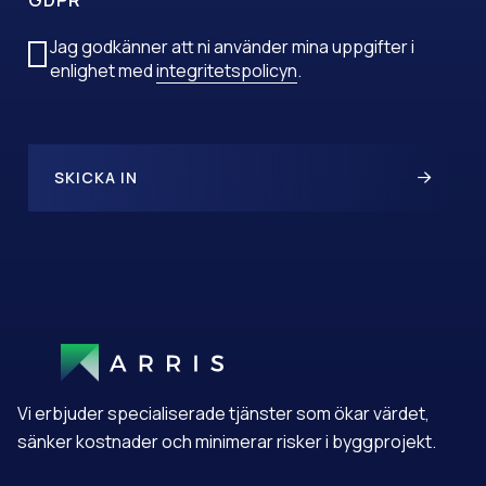
GDPR
Jag godkänner att ni använder mina uppgifter i
enlighet med
integritetspolicyn
.
SKICKA IN
A
L
T
E
R
N
A
T
Vi erbjuder specialiserade tjänster som ökar värdet,
I
V
sänker kostnader och minimerar risker i byggprojekt.
E